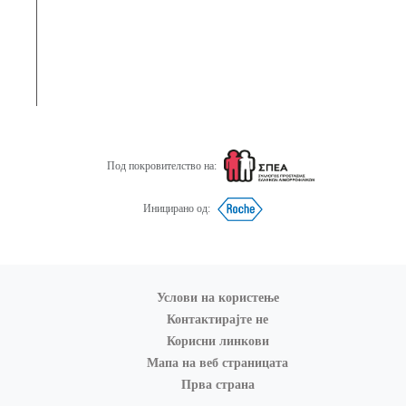
Под покровителство на:
Иницирано од:
Услови на користење
Контактирајте не
Корисни линкови
Мапа на веб страницата
Прва страна