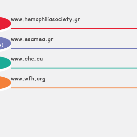
www.hemophiliasociety.gr
www.esamea.gr
Α
)
www.ehc.eu
www.wfh.org