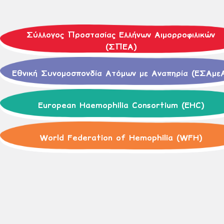
Σύλλογος Προστασίας Ελλήνων Αιμορροφιλικών
(ΣΠΕΑ)
Εθνική Συνομοσπονδία Ατόμων με Αναπηρία (ΕΣΑμε
European Haemophilia Consortium (EHC)
World Federation of Hemophilia (WFH)