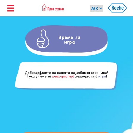
Време за
игра
Добредојдовте на нашата најзабавна страница!
Тука учиме за
хемофилија
хемофилија
игра
!