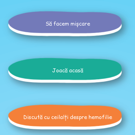
Să facem mișcare
Joacă acasă
Discută cu ceilalți despre hemofilie