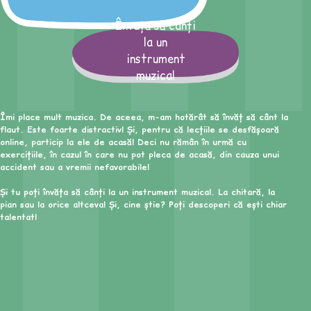
Învață să cânți
la un
instrument
muzical
Îmi place mult muzica. De aceea, m-am hotărât să învăț să cânt la
flaut. Este foarte distractiv! Și, pentru că lecțiile se desfășoară
online, particip la ele de acasă! Deci nu rămân în urmă cu
exercițiile, în cazul în care nu pot pleca de acasă, din cauza unui
accident sau a vremii nefavorabile!
Și tu poți învăța să cânți la un instrument muzical. La chitară, la
pian sau la orice altceva! Și, cine știe? Poți descoperi că ești chiar
talentat!