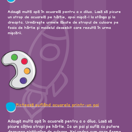
Adaugă multă apă în acuarelă pentru a o dilua. Lasă să picure
un strop de acuarelă pe hârtie, apoi mișcă-l la stânga și la
dreapta. Urmărește urmele lăsate de stropul de culoare pe
foaia de hârtie și modelul deosebit care rezultă în urma
mișcării.
Pictează suflând acuarela printr-un pai
Adaugă multă apă în acuarelă pentru a o dilua. Lasă să
picure câțiva stropi pe hârtie. Ia un pai și suflă cu putere
deasupra picăturilor de culoare. Vei vedea cum apar forme