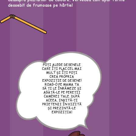
deosebit de frumoase pe hârtie!
POȚI ALEGE DESENELE
CARE ÎȚI PLAC CEL MAI
MULT ȘI ÎȚI POȚI
CREA PROPRIA
EXPOZIȚIE DE DESENE!
ROAG-O PE MAMA TA
SĂ ȚI LE ÎNRĂMEZE ȘI
AGAȚĂ-LE PE PEREȚII
CAMEREI TALE. DUPĂ
ACEEA, INVITĂ-ȚI
PRIETENII ÎN VIZITĂ
ȘI PREZINTĂ-LE
EXPOZIȚIA!