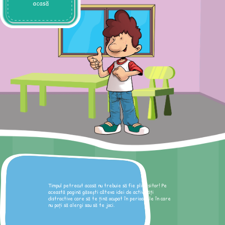
acasă
Timpul petrecut acasă nu trebuie să fie plictisitor! Pe
această pagină găsești câteva idei de activități
distractive care să te țină ocupat în perioadele în care
nu poți să alergi sau să te joci.