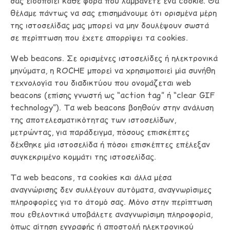
σας ειδοποιεί κάθε φορά που λαμβάνετε ένα cookie. Θα
θέλαμε πάντως να σας επισημάνουμε ότι ορισμένα μέρη
της ιστοσελίδας μας μπορεί να μην δουλέψουν σωστά
σε περίπτωση που έχετε απορρίψει τα cookies.
Web beacons. Σε ορισμένες ιστοσελίδες ή ηλεκτρονικά
μηνύματα, η ROCHE μπορεί να χρησιμοποιεί μία συνήθη
τεχνολογία του διαδικτύου που ονομάζεται web
beacons (επίσης γνωστή ως “action tag” ή “clear GIF
technology”). Τα web beacons βοηθούν στην ανάλυση
της αποτελεσματικότητας των ιστοσελίδων,
μετρώντας, για παράδειγμα, πόσους επισκέπτες
δέχθηκε μία ιστοσελίδα ή πόσοι επισκέπτες επέλεξαν
συγκεκριμένο κομμάτι της ιστοσελίδας.
Τα web beacons, τα cookies και άλλα μέσα
αναγνώρισης δεν συλλέγουν αυτόματα, αναγνωρίσιμες
πληροφορίες για το άτομό σας. Μόνο στην περίπτωση
που εθελοντικά υποβάλετε αναγνωρίσιμη πληροφορία,
όπως αίτηση εγγραφής ή αποστολή ηλεκτρονικού