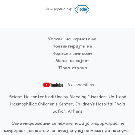
Иницирано од:
Услови на користење
Контактирајте не
Корисни линкови
Мапа на сајтот
Прва страна
#askhemilios
Scientific content editing by Bleeding Disorders Unit and
Haemophiliac Children’s Center, Children’s Hospital “Agia
Sofia”, Athens
Овие информации се наменети да ја информираат и
ажурираат јавноста и во никој случај не можат да послужат