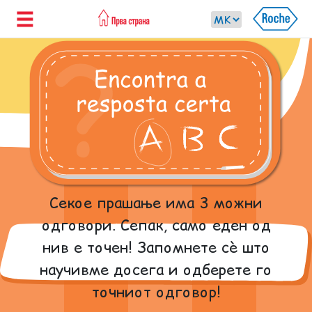
Секое прашање има 3 можни
одговори. Сепак, само еден од
нив е точен! Запомнете сè што
научивме досега и одберете го
точниот одговор!