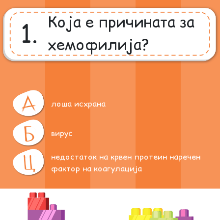
Која е причината за
1.
хемофилија?
лоша исхрана
вирус
недостаток на крвен протеин наречен
фактор на коагулација